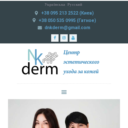
Українська
Русский
+38 095 213 2522 (Киев)
NKDERM
+38 050 535 0995 (Гатное)
Центр эстетического ухода за кожей
dnkderm@gmail.com
ЛАЗЕРНАЯ
ЭПИЛЯЦИЯ
МЕДИЦИНСКАЯ
ПРАКТИКА
ИНЪЕКЦИОННАЯ
КОСМЕТОЛОГИЯ
СМАС-ЛИФТИНГ
КОРРЕКЦИЯ
ФИГУРЫ
УХОД ЗА КОЖЕЙ
ЦЕНЫ