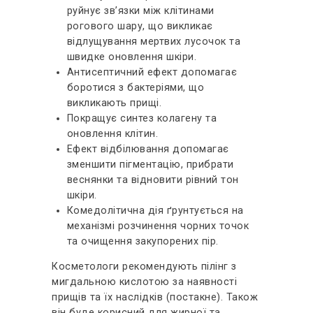
руйнує зв’язки між клітинами
рогового шару, що викликає
відлущування мертвих лусочок та
швидке оновлення шкіри.
Антисептичний ефект допомагає
боротися з бактеріями, що
викликають прищі.
Покращує синтез колагену та
оновлення клітин.
Ефект відбілювання допомагає
зменшити пігментацію, прибрати
веснянки та відновити рівний тон
шкіри.
Комедолітична дія ґрунтується на
механізмі розчинення чорних точок
та очищення закупорених пір.
Косметологи рекомендують пілінг з
мигдальною кислотою за наявності
прищів та їх наслідків (постакне). Також
він буде корисний для жирної та