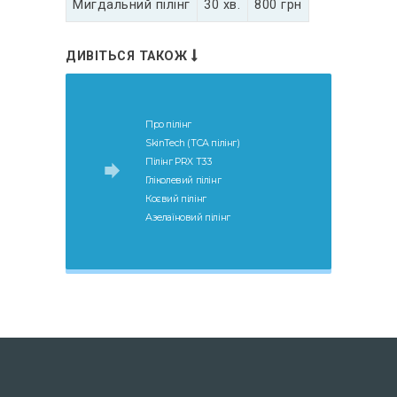
Мигдальний пілінг
30 хв.
800 грн
ДИВІТЬСЯ ТАКОЖ
Про пілінг
SkinTech (ТСА пілінг)
Пілінг PRX T33
Гліколевий пілінг
Коєвий пілінг
Азелаїновий пілінг