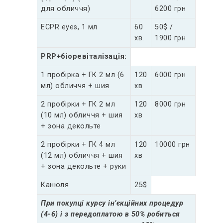
для обличчя)
6200 грн
ECPR eyes, 1 мл
60
50$ /
хв.
1900 грн
PRP+біоревіталізація:
1 пробірка + ГК 2 мл (6
120
6000 грн
мл) обличчя + шия
хв
2 пробірки + ГК 2 мл
120
8000 грн
(10 мл) обличчя + шия
хв
+ зона декольте
2 пробірки + ГК 4 мл
120
10000 грн
(12 мл) обличчя + шия
хв
+ зона декольте + руки
Канюля
25$
При покупці курсу ін’єкційних процедур
(4-6) і з передоплатою в 50% робиться