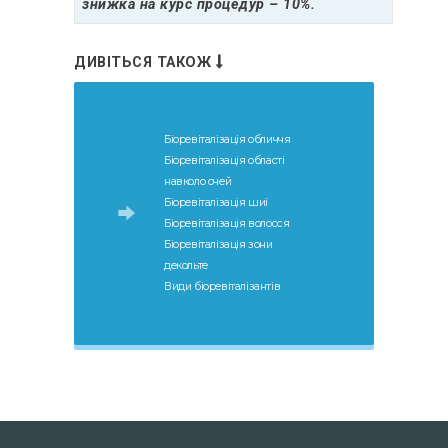
знижка на курс процедур – 10%.
ДИВІТЬСЯ ТАКОЖ
Біоревіталізація обличчя
Біоревіталізація області
навколо очей
Біоревіталізація шиї
Біоревіталізація волосся
Біоревіталізація зони
декольте
Види біоревіталізантів