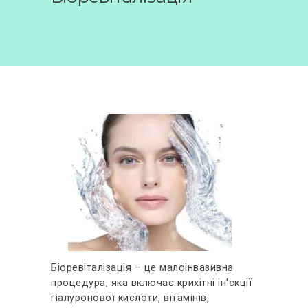
ВІДГУКИ
КОНТАКТИ
Біоревіталізація – це малоінвазивна
процедура, яка включає крихітні ін’єкції
гіалуронової кислоти, вітамінів,