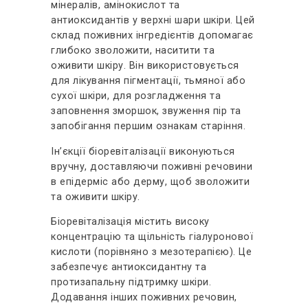
мінералів, амінокислот та
антиоксидантів у верхні шари шкіри. Цей
склад поживних інгредієнтів допомагає
глибоко зволожити, наситити та
оживити шкіру. Він використовується
для лікування пігментації, тьмяної або
сухої шкіри, для розгладження та
заповнення зморшок, звуження пір та
запобігання першим ознакам старіння.
Ін’єкції біоревіталізації виконуються
вручну, доставляючи поживні речовини
в епідерміс або дерму, щоб зволожити
та оживити шкіру.
Біоревіталізація містить високу
концентрацію та щільність гіалуронової
кислоти (порівняно з мезотерапією). Це
забезпечує антиоксидантну та
протизапальну підтримку шкіри.
Додавання інших поживних речовин,