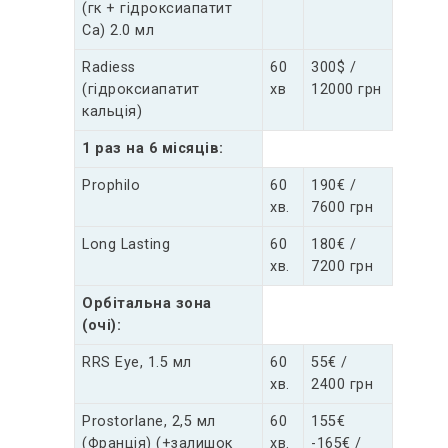
(гк + гідроксиапатит
Са) 2.0 мл
Radiess
60
300$ /
(гідроксиапатит
хв
12000 грн
кальція)
1 раз на 6 місяців:
Prophilo
60
190€ /
хв.
7600 грн
Long Lasting
60
180€ /
хв.
7200 грн
Орбітальна зона
(очі):
RRS Eye, 1.5 мл
60
55€ /
хв.
2400 грн
Prostorlane, 2,5 мл
60
155€
(Франція) (+залишок
хв.
-165€ /