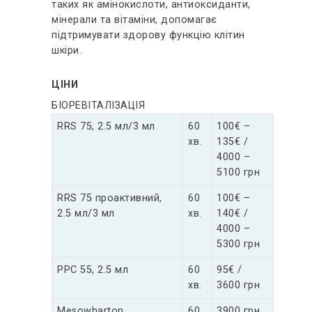
таких як амінокислоти, антиоксиданти,
мінерали та вітаміни, допомагає
підтримувати здорову функцію клітин
шкіри.
ЦІНИ
БІОРЕВІТАЛІЗАЦІЯ
RRS 75, 2.5 мл/3 мл
60
100€ –
хв.
135€ /
4000 –
5100 грн
RRS 75 проактивний,
60
100€ –
2.5 мл/3 мл
хв.
140€ /
4000 –
5300 грн
РРС 55, 2.5 мл
60
95€ /
хв.
3600 грн
Mesowharton
60
3900 грн