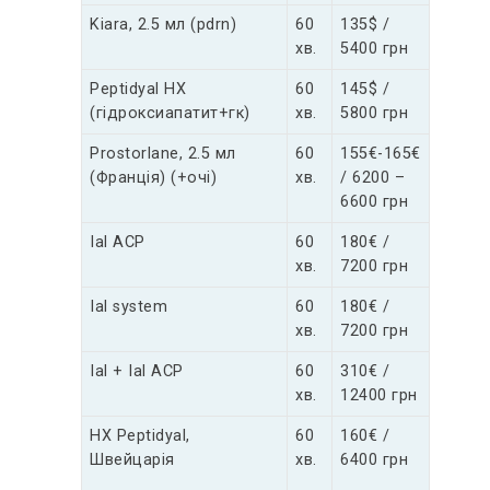
Kiara, 2.5 мл (pdrn)
60
135$ /
хв.
5400 грн
Peptidyal HX
60
145$ /
(гідроксиапатит+гк)
хв.
5800 грн
Prostorlane, 2.5 мл
60
155€-165€
(Франція) (+очі)
хв.
/ 6200 –
6600 грн
Ial ACP
60
180€ /
хв.
7200 грн
Ial system
60
180€ /
хв.
7200 грн
Ial + Ial ACP
60
310€ /
хв.
12400 грн
HX Peptidyal,
60
160€ /
Швейцарія
хв.
6400 грн