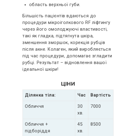
область верхньої губи.
Більшість пацієнтів вдаються до
процедури мікроіголкового RF ліфтингу
через його омолоджуючі властивості,
такі як гладка, підтягнута шкіра,
зменшення зморшок, корекція рубців
після акне. Колаген, який виробляється
під час процедури, допомагає згладити
рубці. Результат – відновлення вашої
ідеальної шкіри!
ЦІНИ
Ділянка тіла:
Час
Вартість
Обличчя
30
7000
хв.
Обличчя +
45
8500
підборіддя
хв.