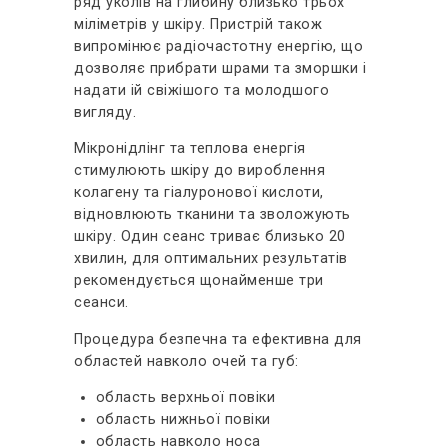
ряд уколів на глибину близько трьох
міліметрів у шкіру. Пристрій також
випромінює радіочастотну енергію, що
дозволяє прибрати шрами та зморшки і
надати ій свіжішого та молодшого
вигляду.
Мікронідлінг та теплова енергія
стимулюють шкіру до вироблення
колагену та гіалуронової кислоти,
відновлюють тканини та зволожують
шкіру. Один сеанс триває близько 20
хвилин, для оптимальних результатів
рекомендується щонайменше три
сеанси.
Процедура безпечна та ефективна для
областей навколо очей та губ:
область верхньої повіки
область нижньої повіки
область навколо носа