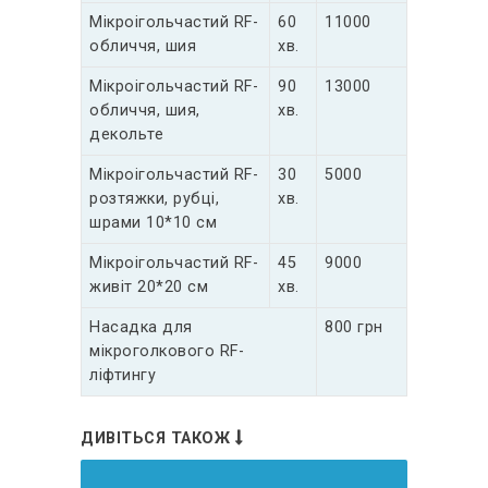
Мікроігольчастий RF-
60
11000
обличчя, шия
хв.
Мікроігольчастий RF-
90
13000
обличчя, шия,
хв.
декольте
Мікроігольчастий RF-
30
5000
розтяжки, рубці,
хв.
шрами 10*10 см
Мікроігольчастий RF-
45
9000
живіт 20*20 см
хв.
Насадка для
800 грн
мікроголкового RF-
ліфтингу
ДИВІТЬСЯ ТАКОЖ