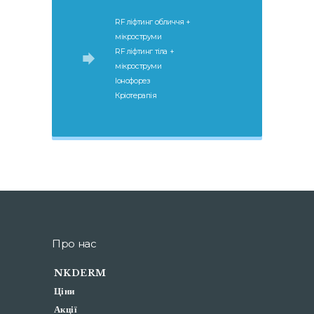
RF ліфтинг обличчя +
мікроструми
RF ліфтинг тіла +
мікроструми
Іонофорез
Кріотерапія
Про нас
NKDERM
Ціни
Акції