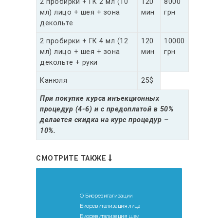
2 пробирки + ГК 2 мл (10
120
8000
мл) лицо + шея + зона
мин
грн
декольте
2 пробирки + ГК 4 мл (12
120
10000
мл) лицо + шея + зона
мин
грн
декольте + руки
Канюля
25$
При покупке курса инъекционных
процедур (4-6) и с предоплатой в 50%
делается скидка на курс процедур –
10%.
СМОТРИТЕ ТАКЖЕ
О Биоревитализации
Биоревитализация лица
Биоревитализация шеи