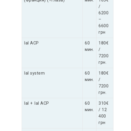
(Франция) (+глаза)
мин.
165€
/
6200
–
6600
грн
Ial ACP
60
180€
мин.
/
7200
грн.
Ial system
60
180€
мин.
/
7200
грн.
Ial + Ial ACP
60
310€
мин.
/ 12
400
грн