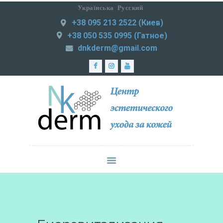
Українська
Русский
+38 095 213 2522 (Киев)
NKDERM
+38 050 535 0995 (Гатное)
Центр эстетического ухода за кожей
dnkderm@gmail.com
ЛАЗЕРНАЯ
ЭПИЛЯЦИЯ
МЕДИЦИНСКАЯ
ПРАКТИКА
ИНЪЕКЦИОННАЯ
КОСМЕТОЛОГИЯ
СМАС-ЛИФТИНГ
КОРРЕКЦИЯ
ФИГУРЫ
УХОД ЗА КОЖЕЙ
ЦЕНЫ