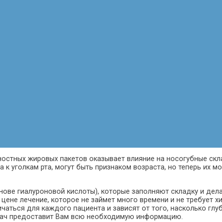
ностных жировых пакетов оказывает влияние на носогубные скл
а к уголкам рта, могут быть признаком возраста, но теперь их 
ове гиалуроновой кислоты), которые заполняют складку и дел
 цене лечение, которое не займет много времени и не требует х
ичаться для каждого пациента и зависят от того, насколько гл
рач предоставит Вам всю необходимую информацию.