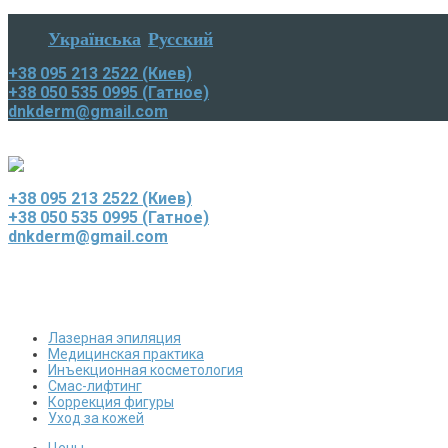
Українська
Русский
+38 095 213 2522 (Киев)
+38 050 535 0995 (Гатное)
dnkderm@gmail.com
+38 095 213 2522 (Киев)
+38 050 535 0995 (Гатное)
dnkderm@gmail.com
Лазерная эпиляция
Медицинская практика
Инъекционная косметология
Смас-лифтинг
Коррекция фигуры
Уход за кожей