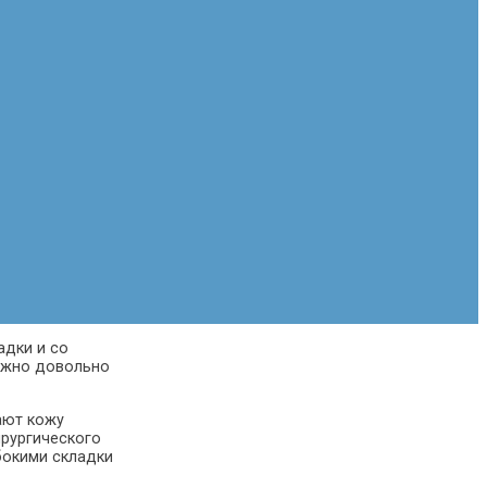
адки и со
можно довольно
ают кожу
ирургического
убокими складки