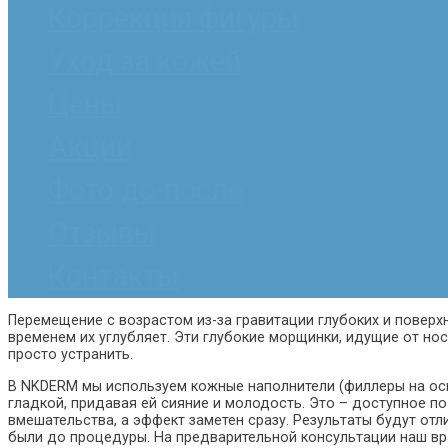
Коррекция фигуры
Уход за кожей
Цены
Акции
Фото до-после
Отзывы
Контакты
Перемещение с возрастом из-за гравитации глубоких и поверх
временем их углубляет. Эти глубокие морщинки, идущие от нос
просто устранить.
В NKDERM мы используем кожные наполнители (филлеры на осн
гладкой, придавая ей сияние и молодость. Это – доступное по
вмешательства, а эффект заметен сразу. Результаты будут отл
были до процедуры. На предварительной консультации наш в