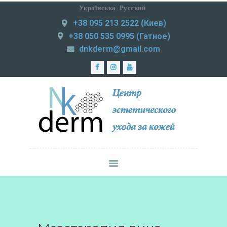
Українська
Русский
+38 095 213 2522 (Киев)
NKDERM
+38 050 535 0995 (Гатное)
Центр эстетического ухода за кожей
dnkderm@gmail.com
ЛАЗЕРНАЯ
ЭПИЛЯЦИЯ
МЕДИЦИНСКАЯ
ПРАКТИКА
ИНЪЕКЦИОННАЯ
КОСМЕТОЛОГИЯ
СМАС-ЛИФТИНГ
КОРРЕКЦИЯ
ФИГУРЫ
УХОД ЗА КОЖЕЙ
ЦЕНЫ