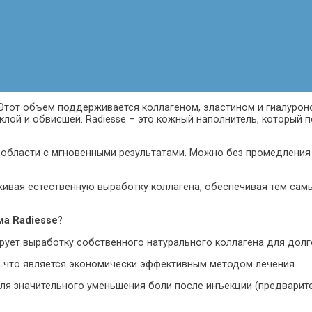
Этот объем поддерживается коллагеном, эластином и гиалуроно
склой и обвисшей. Radiesse – это кожный наполнитель, который
 области с мгновенными результатами. Можно без промедления
живая естественную выработку коллагена, обеспечивая тем сам
а Radiesse
?
рует выработку собственного натурального коллагена для дол
а, что является экономически эффективным методом лечения.
для значительного уменьшения боли после инъекции (предварите