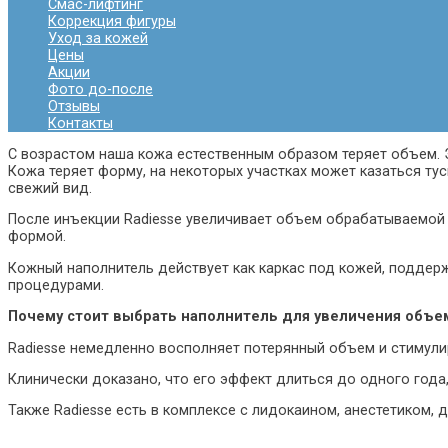
Смас-лифтинг
Коррекция фигуры
Уход за кожей
Цены
Акции
Фото до-после
Отзывы
Контакты
С возрастом наша кожа естественным образом теряет объем. 
Кожа теряет форму, на некоторых участках может казаться ту
свежий вид.
После инъекции Radiesse увеличивает объем обрабатываемой
формой.
Кожный наполнитель действует как каркас под кожей, поддер
процедурами.
Почему стоит выбрать наполнитель для увеличения объем
Radiesse немедленно восполняет потерянный объем и стимули
Клинически доказано, что его эффект длиться до одного год
Также Radiesse есть в комплексе с лидокаином, анестетиком, 