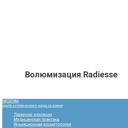
Волюмизация Radiesse
NKDERM
Центр эстетического ухода за кожей
Лазерная эпиляция
Медицинская практика
Инъекционная косметология