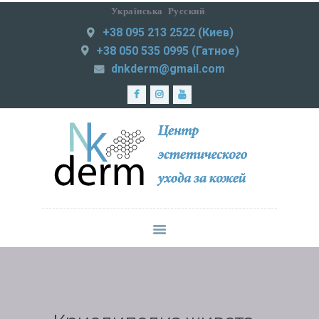
Українська
Русский
+38 095 213 2522 (Киев)
NKDERM
+38 050 535 0995 (Гатное)
Центр эстетического ухода за кожей
dnkderm@gmail.com
ЛАЗЕРНАЯ
ЭПИЛЯЦИЯ
МЕДИЦИНСКАЯ
ПРАКТИКА
ИНЪЕКЦИОННАЯ
КОСМЕТОЛОГИЯ
СМАС-ЛИФТИНГ
КОРРЕКЦИЯ
ФИГУРЫ
УХОД ЗА КОЖЕЙ
ЦЕНЫ