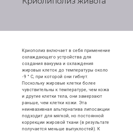
Криолиполиз живота
АКЦИИ
ФОТО ДО-ПОСЛЕ
ОТЗЫВЫ
КОНТАКТЫ
Криополиз включает в себя применение
охлаждающего устройства для
создания вакуума и охлаждения
жировых клеток до температуры около
-9 ° C, при которой они гибнут.
Поскольку жировые клетки более
чувствительны к температуре, чем кожа
и другие клетки тела, они замерзают
раньше, чем клетки кожи. Эта
неинвазивная альтернатива липосакции
подходит для мягкой, но постоянной
коррекции жировой ткани (в результате
получается меньше выпуклостей). К