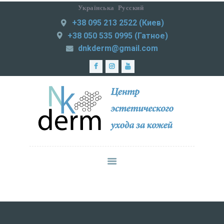
Українська
Русский
+38 095 213 2522 (Киев)
NKDERM
+38 050 535 0995 (Гатное)
Центр эстетического ухода за кожей
dnkderm@gmail.com
ЛАЗЕРНАЯ
ЭПИЛЯЦИЯ
МЕДИЦИНСКАЯ
ПРАКТИКА
ИНЪЕКЦИОННАЯ
КОСМЕТОЛОГИЯ
СМАС-ЛИФТИНГ
КОРРЕКЦИЯ
ФИГУРЫ
УХОД ЗА КОЖЕЙ
ЦЕНЫ