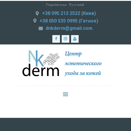
Українська
Русский
+38 095 213 2522 (Киев)
NKDERM
+38 050 535 0995 (Гатное)
Центр эстетического ухода за кожей
dnkderm@gmail.com
ЛАЗЕРНАЯ
ЭПИЛЯЦИЯ
МЕДИЦИНСКАЯ
ПРАКТИКА
ИНЪЕКЦИОННАЯ
КОСМЕТОЛОГИЯ
СМАС-ЛИФТИНГ
КОРРЕКЦИЯ
ФИГУРЫ
УХОД ЗА КОЖЕЙ
ЦЕНЫ