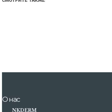
СМОТРИТЕ ТАКЖЕ
Лазерная эпиляция ног
Лазерная эпиляция бикини
Лазерная эпиляция ягодиц
Лазерная эпиляция лица
Лазерная эпиляция для мужчин
Лазерная эпиляция всего тела
О нас
NKDERM