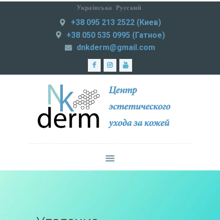
Українська
Русский
+38 095 213 2522 (Киев)
NKDERM
+38 050 535 0995 (Гатное)
Центр эстетического ухода за кожей
dnkderm@gmail.com
ЛАЗЕРНАЯ
ЭПИЛЯЦИЯ
МЕДИЦИНСКАЯ
ПРАКТИКА
ИНЪЕКЦИОННАЯ
КОСМЕТОЛОГИЯ
СМАС-ЛИФТИНГ
КОРРЕКЦИЯ
ФИГУРЫ
УХОД ЗА КОЖЕЙ
ЦЕНЫ