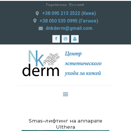
Українська
Русский
+38 095 213 2522 (Киев)
NKDERM
+38 050 535 0995 (Гатное)
Центр эстетического ухода за кожей
dnkderm@gmail.com
ЛАЗЕРНАЯ
ЭПИЛЯЦИЯ
МЕДИЦИНСКАЯ
ПРАКТИКА
ИНЪЕКЦИОННАЯ
КОСМЕТОЛОГИЯ
СМАС-ЛИФТИНГ
КОРРЕКЦИЯ
ФИГУРЫ
УХОД ЗА КОЖЕЙ
Smas–лифтинг на аппарате
ЦЕНЫ
Ulthera