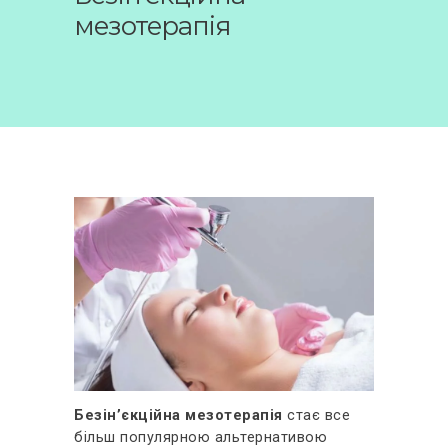
ВІДГУКИ
мезотерапія
КОНТАКТИ
Безін’єкційна мезотерапія
стає все
більш популярною альтернативою