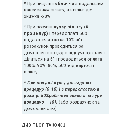
*
При чищенні
обличчя
з подальшим
нанесенням пілінгу, на пілінг діє
знижка -20%.
*
При покупці
курсу пілінгу (6
процедур)
і передоплаті 50%
надається
знижка
10%
або
розрахунок проводиться за
домовленістю (курс підсумовується і
ділиться на 6) і проводиться оплата –
100%, 90%, 80%, 50% від вартості
пілінгу.
*
При покупці курсу доглядових
процедур (6-10)
і з передоплатою
в
розмірі 50%
робиться знижка на курс
процедур
– 10%
(або розрахунок за
домовленістю).
ДИВІТЬСЯ ТАКОЖ