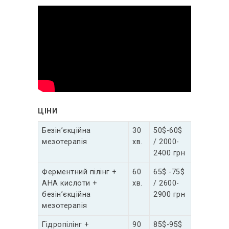
ЦІНИ
Безін’єкційна
30
50$-60$
мезотерапія
хв.
/ 2000-
2400 грн
Ферментний пілінг +
60
65$ -75$
AHA кислоти +
хв.
/ 2600-
безін’єкційна
2900 грн
мезотерапія
Гідропілінг +
90
85$-95$