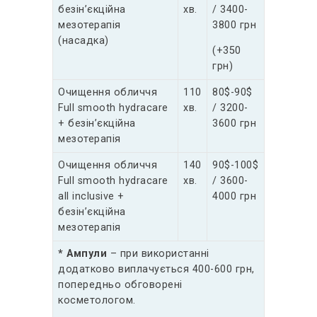
безін’єкційна
хв.
/ 3400-
мезотерапія
3800 грн
(насадка)
(+350
грн)
Очищення обличчя
110
80$-90$
Full smooth hydracare
хв.
/ 3200-
+ безін’єкційна
3600 грн
мезотерапія
Очищення обличчя
140
90$-100$
Full smooth hydracare
хв.
/ 3600-
all inclusive +
4000 грн
безін’єкційна
мезотерапія
* Ампули
– при використанні
додатково виплачується 400-600 грн,
попередньо обговорені
косметологом.