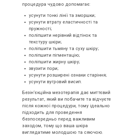
процедура чудово допомагає:
усунути тонкі лінії та зморшки;
усунути втрату еластичності та
пружності;
поліпшити нерівний відтінок та
текстуру шкіри;
поліпшити тьмяну та суху шкіру;
поліпшити пігментацію;
поліпшити жирну шкіру;
звузити пори;
усунути розширені ознаки старіння;
усунути вугровий висип.
Безін’єкційна мезотерапія дає миттєвий
результат, який ви побачите та відчуєте
після кожної процедури, тому ідеально
підходить для проведення
безпосередньо перед важливим
заходом, тому що ваша шкіра
виглядатиме молодшою ​​та сяючою.