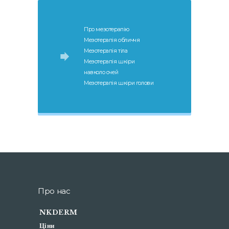
Про мезотерапію
Мезотерапія обличчя
Мезотерапія тіла
Мезотерапія шкіри
навколо очей
Мезотерапія шкіри голови
Про нас
NKDERM
Ціни