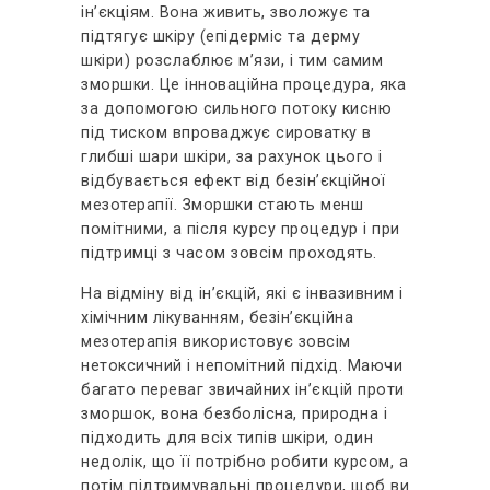
ін’єкціям. Вона живить, зволожує та
підтягує шкіру (епідерміс та дерму
шкіри) розслаблює м’язи, і тим самим
зморшки. Це інноваційна процедура, яка
за допомогою сильного потоку кисню
під тиском впроваджує сироватку в
глибші шари шкіри, за рахунок цього і
відбувається ефект від безін’єкційної
мезотерапії. Зморшки стають менш
помітними, а після курсу процедур і при
підтримці з часом зовсім проходять.
На відміну від ін’єкцій, які є інвазивним і
хімічним лікуванням, безін’єкційна
мезотерапія використовує зовсім
нетоксичний і непомітний підхід. Маючи
багато переваг звичайних ін’єкцій проти
зморшок, вона безболісна, природна і
підходить для всіх типів шкіри, один
недолік, що її потрібно робити курсом, а
потім підтримувальні процедури, щоб ви