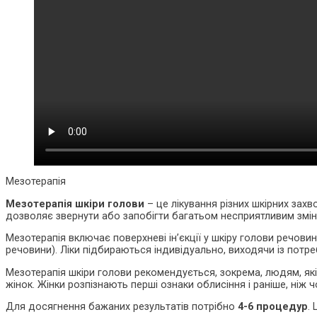
Мезотерапія
Мезотерапія шкіри голови
– це лікування різних шкірних зах
дозволяє звернути або запобігти багатьом несприятливим змін
Мезотерапія включає поверхневі ін’єкції у шкіру голови речови
речовини). Ліки підбираються індивідуально, виходячи із потре
Мезотерапія шкіри голови рекомендується, зокрема, людям, які
жінок. Жінки розпізнають перші ознаки облисіння і раніше, ніж
Для досягнення бажаних результатів потрібно
4-6 процедур
.