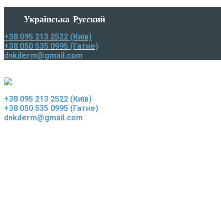
Українська
Русский
+38 095 213 2522 (Київ)
+38 050 535 0995 (Гатне)
dnkderm@gmail.com
+38 095 213 2522 (Київ)
+38 050 535 0995 (Гатне)
dnkderm@gmail.com
Лазерна епіляція
Медична практика
Ін’єкційна косметологія
Смас-ліфтинг
Корекція фігури
Догляд за шкірою