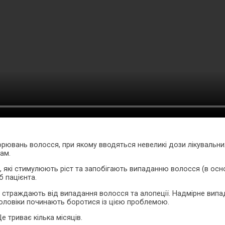
ворювань волосся, при якому вводяться невеликі дози лікувальн
ам.
н, які стимулюють ріст та запобігають випаданню волосся (в осн
б пацієнта.
 страждають від випадання волосся та алопеції. Надмірне випад
 чоловіки починають боротися із цією проблемою.
 Це триває кілька місяців.