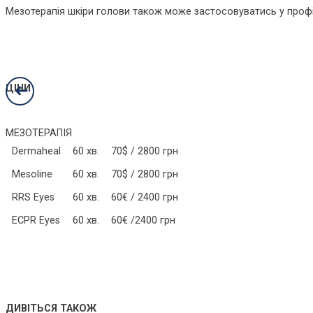
Мезотерапія шкіри голови також може застосовуватись у профі
➜
ЦІНИ
МЕЗОТЕРАПІЯ
Dermaheal
60 хв.
70$ / 2800 грн
Mesoline
60 хв.
70$ / 2800 грн
RRS Eyes
60 хв.
60€ / 2400 грн
ECPR Eyes
60 хв.
60€ /2400 грн
ДИВІТЬСЯ ТАКОЖ