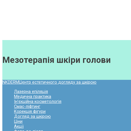
Ціни
Акції
Фото до-після
Відгуки
Контакти
Мезотерапія шкіри голови
NKDERM
Центр естетичного догляду за шкірою
Лазерна епіляція
Медична практика
Ін’єкційна косметологія
Смас-ліфтинг
Корекція фігури
Догляд за шкірою
Ціни
Акції