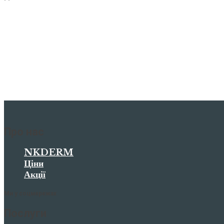
Про мезотерапію
Мезотерапія обличчя
Мезотерапія тіла
Мезотерапія шкіри навколо очей
Безін’єкційна мезотерапія
Про нас
NKDERM
Ціни
Акції
Ми у соцмережах
Послуги