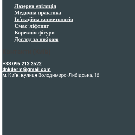
Лазерна епіляція
Медична практика
Ін’єкційна косметологія
Смас-ліфтинг
Корекція фігури
Догляд за шкірою
Контакти (Київ)
+38 095 213 2522
dnkderm@gmail.com
м. Київ, вулиця Володимиро-Либідська, 16