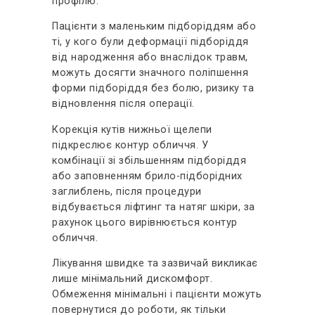
профілю.
Пацієнти з маленьким підборіддям або
ті, у кого були деформації підборіддя
від народження або внаслідок травм,
можуть досягти значного поліпшення
форми підборіддя без болю, ризику та
відновлення після операції.
Корекція кутів нижньої щелепи
підкреслює контур обличчя. У
комбінації зі збільшенням підборіддя
або заповненням брило-підборідних
заглиблень, після процедури
відбувається ліфтинг та натяг шкіри, за
рахунок цього вирівнюється контур
обличчя.
Лікування швидке та зазвичай викликає
лише мінімальний дискомфорт.
Обмеження мінімальні і пацієнти можуть
повернутися до роботи, як тільки