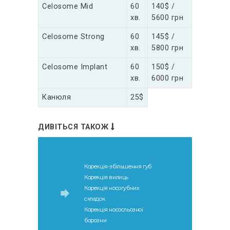
Celosome Mid
60
140$ /
хв.
5600 грн
Celosome Strong
60
145$ /
хв.
5800 грн
Celosome Implant
60
150$ /
хв.
6000 грн
Канюля
25$
ДИВІТЬСЯ ТАКОЖ
Корекція-збільшення губ
Корекція вилиць
Корекція носогубних
складок
Корекція нососльозної
борозни