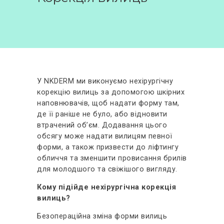
ВІДГУКИ
КОНТАКТИ
У NKDERM ми виконуємо нехірургічну
корекцію вилиць за допомогою шкірних
наповнювачів, щоб надати форму там,
де її раніше не було, або відновити
втрачений об’єм. Додавання цього
обсягу може надати вилицям певної
форми, а також призвести до ліфтингу
обличчя та зменшити провисання брилів
для молодшого та свіжішого вигляду.
Кому підійде нехірургічна корекція
вилиць?
Безопераційна зміна форми вилиць