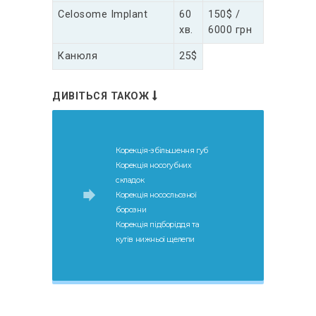
Celosome Implant
60
150$ /
хв.
6000 грн
Канюля
25$
ДИВІТЬСЯ ТАКОЖ
Корекція-збільшення губ
Корекція носогубних
складок
Корекція нососльозної
борозни
Корекція підборіддя та
кутів нижньої щелепи