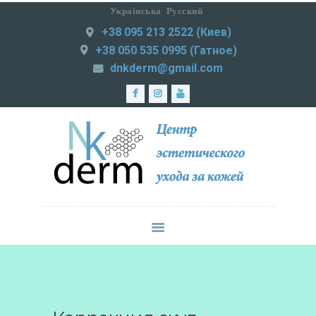
Українська
Русский
+38 095 213 2522 (Киев)
NKDERM
+38 050 535 0995 (Гатное)
Центр эстетического ухода за кожей
dnkderm@gmail.com
ЛАЗЕРНАЯ
ЭПИЛЯЦИЯ
МЕДИЦИНСКАЯ
ПРАКТИКА
ИНЪЕКЦИОННАЯ
КОСМЕТОЛОГИЯ
СМАС-ЛИФТИНГ
КОРРЕКЦИЯ
ФИГУРЫ
УХОД ЗА КОЖЕЙ
ЦЕНЫ