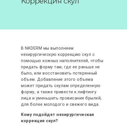
Коррекция скул
АКЦИИ
ФОТО ДО-ПОСЛЕ
ОТЗЫВЫ
КОНТАКТЫ
В NKDERM мы выполняем
нехирургическую коррекцию скул с
помощью кожных наполнителей, чтобы
придать форму там, где ее раньше не
было, или восстановить потерянный
объем. Добавление этого объема
может придать скулам определенную
форму, а также привести к лифтингу
лица и уменьшить провисания брылей,
для более молодого и свежего вида.
Кому подойдет нехирургическая
коррекция скул?